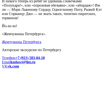
И никого теперь из ребят не удивишь словечками
«Полундра!», или «пороховая обезьяна», или «абордаж»! Им
ли — Мэри Львиному Сердцу, Одноглазому Питу, Рыжей Кэт
или Сорванцу Джо — не знать таких, типично пиратских,
терминов!
Йо-хо-хо!
«Жемчужины Петербурга».
Жемчужины Петербурга
Авторские экскурсии по Петербургу
Телефон
+7 (921) 583-04-10
Email
kndawt@list.ru
VK
vk.com