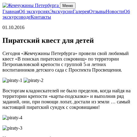
Меню
Главная
Об экскурсиях
Экскурсии
Галерея
Отзывы
Новости
Об
экскурсоводе
Контакты
01.10.2016
Пиратский квест для детей
Сегодня «Жемчужины Петербурга» провели свой любимый
квест «В поисках пиратских сокровищ» по территории
Петропавловской крепости с группой 5-и летних
воспитанников детского сада с Проспекта Просвещения.
Восторгам кладоискателей не было пределов, когда найдя на
территории крепости «карты-подсказки» и выполнив ряд
заданий, они, при помощи лопат, достали из земли … самый
настоящий пиратский сундук с сокровищами!